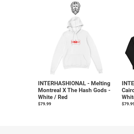
INTERHASHIONAL
INTER
-
-
Melting
Meltin
Montreal
Cairo
X
X
The
Vangy
Hash
-
Gods
Black
-
/
White
White
/
Red
INTERHASHIONAL - Melting
INTE
Montreal X The Hash Gods -
Cair
White / Red
Whit
Normale
$79.99
Norma
$79.9
prijs
prijs