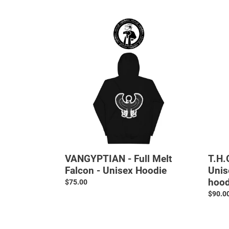
VANGYPTIAN
T.H.G.
-
-
Full
FIRE
Melt
MELT
Falcon
GOD
-
-
Unisex
Unisex
Hoodie
Champ
tie-
dye
hoodie
VANGYPTIAN - Full Melt
T.H.
Falcon - Unisex Hoodie
Unis
hood
Normale
$75.00
prijs
Norma
$90.0
prijs