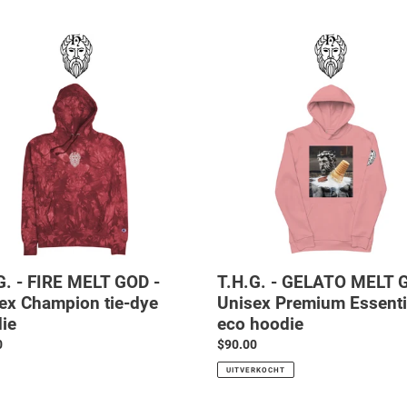
e
T.H.G.
c
-
GELATO
t
MELT
GOD
i
-
Unisex
e
ion
Premium
Essential
:
eco
hoodie
G. - FIRE MELT GOD -
T.H.G. - GELATO MELT 
ex Champion tie-dye
Unisex Premium Essenti
ie
eco hoodie
le
0
Normale
$90.00
prijs
UITVERKOCHT