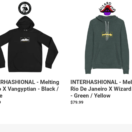
HASHIONAL
INTERHASHIONAL
-
g
Melting
Rio
De
ptian
Janeiro
X
Wizard
Tip
-
Green
/
Yellow
RHASHIONAL - Melting
INTERHASHIONAL - Mel
o X Vangyptian - Black /
Rio De Janeiro X Wizard
e
- Green / Yellow
le
9
Normale
$79.99
prijs