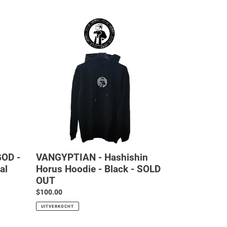
VANGYPTIAN
-
Hashishin
Horus
Hoodie
-
Black
-
SOLD
OUT
GOD -
VANGYPTIAN - Hashishin
al
Horus Hoodie - Black - SOLD
OUT
Normale
$100.00
prijs
UITVERKOCHT