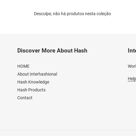
ç
Desculpe, não há produtos nesta coleção
ã
o
:
Discover More About Hash
Int
HOME
Worl
About Interhashional
Help
Hash Knowledge
Hash Products
Contact