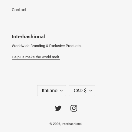
Contact
Interhashional
Worldwide Branding & Exclusive Products.
Help us make the world melt.
L
V
Italiano
CAD $
I
A
N
L
G
U
Twitter
Instagram
U
T
A
A
© 2026,
Interhashional